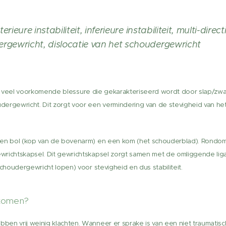
erieure instabiliteit, inferieure instabiliteit, multi-directi
ergewricht, dislocatie van het schoudergewricht
ef veel voorkomende blessure die gekarakteriseerd wordt door slap/zw
dergewricht. Dit zorgt voor een vermindering van de stevigheid van h
een bol (kop van de bovenarm) en een kom (het schouderblad). Rondom
wrichtskapsel. Dit gewrichtskapsel zorgt samen met de omliggende li
schoudergewricht lopen) voor stevigheid en dus stabiliteit.
ptomen?
en vrij weinig klachten. Wanneer er sprake is van een niet traumatisc