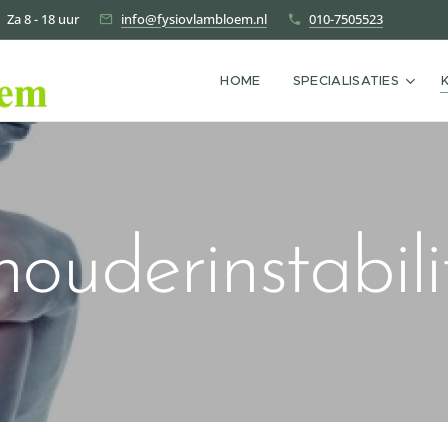
| Za 8 - 18 uur
info@fysiovlambloem.nl
010-7505523
HOME
SPECIALISATIES
ouderinstabili