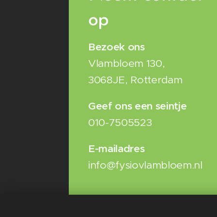
op
Bezoek ons
Vlambloem 130,
3068JE, Rotterdam
Geef ons een seintje
010-7505523
E-mailadres
info@fysiovlambloem.nl