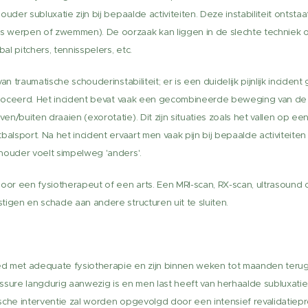
ouder subluxatie zijn bij bepaalde activiteiten. Deze instabiliteit onts
 werpen of zwemmen). De oorzaak kan liggen in de slechte techniek of
l pitchers, tennisspelers, etc.
an traumatische schouderinstabiliteit; er is een duidelijk pijnlijk incid
isloceerd. Het incident bevat vaak een gecombineerde beweging van de
n/buiten draaien (exorotatie). Dit zijn situaties zoals het vallen op ee
alsport. Na het incident ervaart men vaak pijn bij bepaalde activiteiten of
houder voelt simpelweg 'anders'.
r een fysiotherapeut of een arts. Een MRI-scan, RX-scan, ultrasound 
igen en schade aan andere structuren uit te sluiten.
met adequate fysiotherapie en zijn binnen weken tot maanden terug 
essure langdurig aanwezig is en men last heeft van herhaalde subluxaties
rgische interventie zal worden opgevolgd door een intensief revalidat