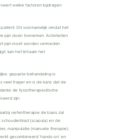
yseert welke factoren bijdragen
tiënt. Dit voornamelijk omdat het
e pijn doen toenemen. Activiteiten
met pijn moet worden vermeden.
jgt, kan het lichaam het
jke, gepaste behandeling is
 veel trager en is de kans dat de
ndanks de fysiotherapeutische
ceerd zijn.
rbij oefentherapie de basis zal
et schouderblad (scapula) en de
es, manipulatie (manuele therapie),
t werkt gecombineerd 'hands-on' en