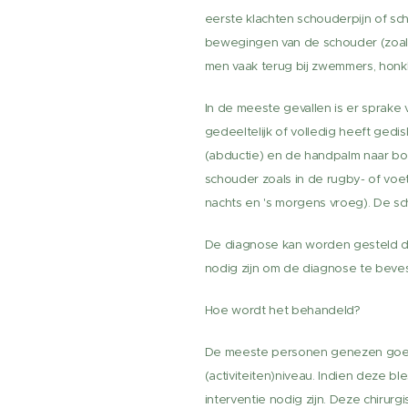
eerste klachten schouderpijn of sch
bewegingen van de schouder (zoals
men vaak terug bij zwemmers, honkba
In de meeste gevallen is er sprake v
gedeeltelijk of volledig heeft ged
(abductie) en de handpalm naar bove
schouder zoals in de rugby- of voetb
nachts en 's morgens vroeg). De sc
De diagnose kan worden gesteld doo
nodig zijn om de diagnose te bevest
Hoe wordt het behandeld?
De meeste personen genezen goed 
(activiteiten)niveau. Indien deze bl
interventie nodig zijn. Deze chiru