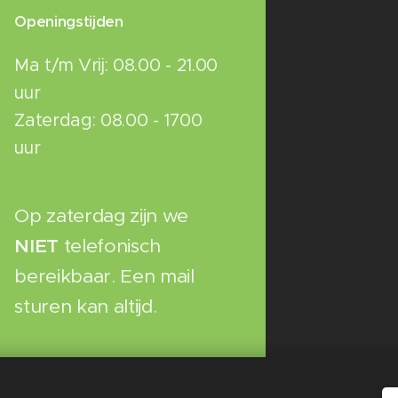
Openingstijden
Ma t/m Vrij: 08.00 - 21.00
uur
Zaterdag: 08.00 - 1700
uur
Op zaterdag zijn we
NIET
telefonisch
bereikbaar. Een mail
sturen kan altijd.