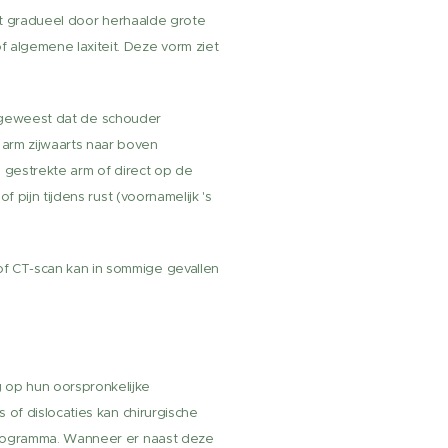
taat gradueel door herhaalde grote
 algemene laxiteit. Deze vorm ziet
ent geweest dat de schouder
 arm zijwaarts naar boven
n gestrekte arm of direct op de
 pijn tijdens rust (voornamelijk 's
of CT-scan kan in sommige gevallen
op hun oorspronkelijke
 of dislocaties kan chirurgische
ieprogramma. Wanneer er naast deze