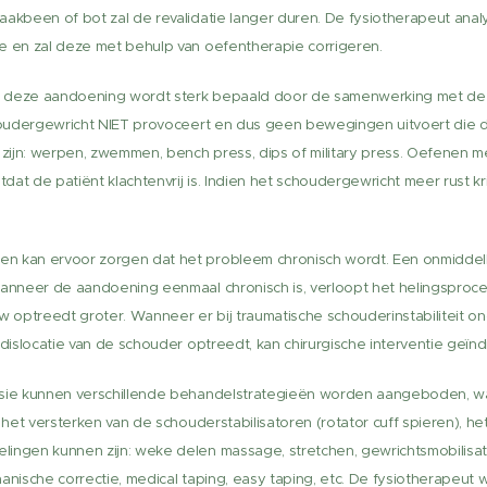
aakbeen of bot zal de revalidatie langer duren. De fysiotherapeut anal
e en zal deze met behulp van oefentherapie corrigeren.
 deze aandoening wordt sterk bepaald door de samenwerking met de pa
choudergewricht NIET provoceert en dus geen bewegingen uitvoert die d
zijn: werpen, zwemmen, bench press, dips of military press. Oefenen 
tdat de patiënt klachtenvrij is. Indien het schoudergewricht meer rust kri
n kan ervoor zorgen dat het probleem chronisch wordt. Een onmiddelli
Wanneer de aandoening eenmaal chronisch is, verloopt het helingsproces
optreedt groter. Wanneer er bij traumatische schouderinstabiliteit o
dislocatie van de schouder optreedt, kan chirurgische interventie geïndi
ssie kunnen verschillende behandelstrategieën worden aangeboden, waa
p het versterken van de schouderstabilisatoren (rotator cuff spieren), h
ingen kunnen zijn: weke delen massage, stretchen, gewrichtsmobilisati
hanische correctie, medical taping, easy taping, etc. De fysiotherapeu