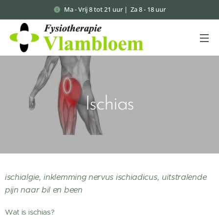
Ma - Vrij 8 tot 21 uur | Za 8 - 18 uur
Ischias
ischialgie, inklemming nervus ischiadicus, uitstralende
pijn naar bil en been
Wat is ischias?