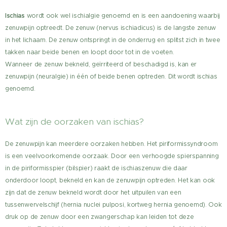
Ischias
wordt ook wel ischialgie genoemd en is een aandoening waarbij
zenuwpijn optreedt. De zenuw (nervus ischiadicus) is de langste zenuw
in het lichaam. De zenuw ontspringt in de onderrug en splitst zich in twee
takken naar beide benen en loopt door tot in de voeten.
Wanneer de zenuw bekneld, geïrriteerd of beschadigd is, kan er
zenuwpijn (neuralgie) in één of beide benen optreden. Dit wordt ischias
genoemd.
Wat zijn de oorzaken van ischias?
De zenuwpijn kan meerdere oorzaken hebben. Het piriformissyndroom
is een veelvoorkomende oorzaak. Door een verhoogde spierspanning
in de piriformisspier (bilspier) raakt de ischiaszenuw die daar
onderdoor loopt, bekneld en kan de zenuwpijn optreden. Het kan ook
zijn dat de zenuw bekneld wordt door het uitpuilen van een
tussenwervelschijf (hernia nuclei pulposi, kortweg hernia genoemd). Ook
druk op de zenuw door een zwangerschap kan leiden tot deze