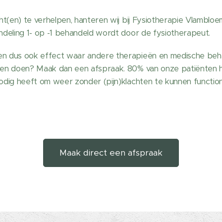
ht(en) te verhelpen, hanteren wij bij Fysiotherapie Vlamblo
ndeling 1- op -1 behandeld wordt door de fysiotherapeut.
n dus ook effect waar andere therapieën en medische beha
en doen? Maak dan een afspraak. 80% van onze patiënten he
odig heeft om weer zonder (pijn)klachten te kunnen functio
Maak direct een afspraak