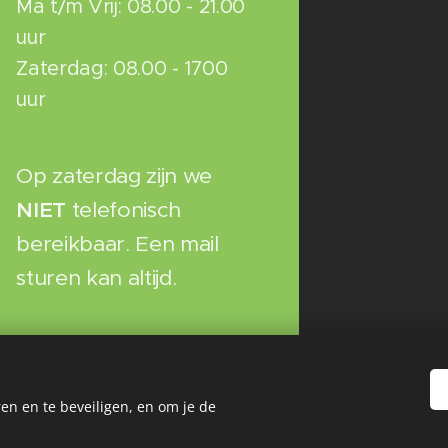
Ma t/m Vrij: 08.00 - 21.00
uur
Zaterdag: 08.00 - 1700
uur
Op zaterdag zijn we
NIET
telefonisch
bereikbaar. Een mail
sturen kan altijd.
en en te beveiligen, en om je de