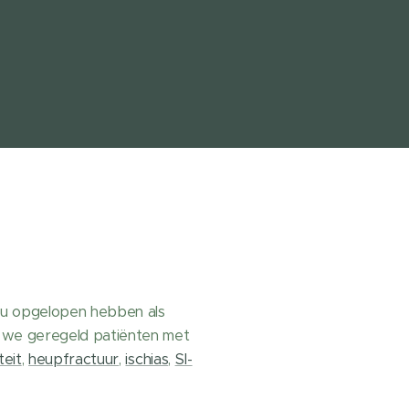
t u opgelopen hebben als
en we geregeld patiënten met
teit
,
heupfractuur
,
ischias
,
SI-