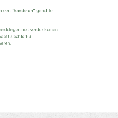
em een
"hands-on"
gerichte
ndelingen niet verder komen.
eft slechts 1-3
neren.