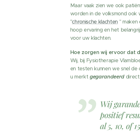
Maar vaak zien we ook patiënte
worden in de volksmond ook w
"
chronische klachten
" maken o
hoop ervaring en het belangrij
voor uw klachten.
Hoe zorgen wij ervoor dat 
Wij, bij Fysiotherapie Vlambl
en testen kunnen we snel de
u merkt
gegarandeerd
direct
Wij garander
positief res
al 5, 10, of 