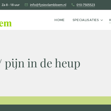
| Za 8 - 18 uur
info@fysiovlambloem.nl
010-7505523
HOME
SPECIALISATIES
 pijn in de heup