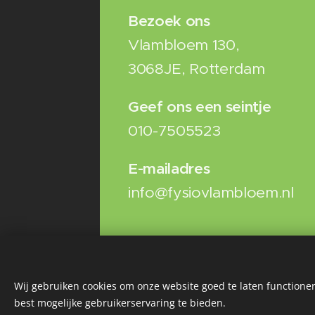
Bezoek ons
Vlambloem 130,
3068JE, Rotterdam
Geef ons een seintje
010-7505523
E-mailadres
info@fysiovlambloem.nl
Wij gebruiken cookies om onze website goed te laten functioner
best mogelijke gebruikerservaring te bieden.