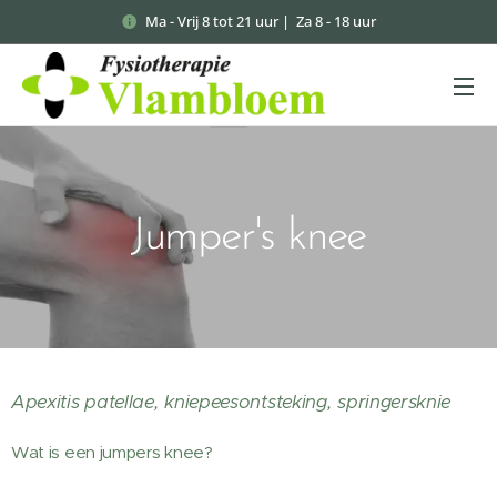
Ma - Vrij 8 tot 21 uur | Za 8 - 18 uur
Jumper's knee
Apexitis patellae, kniepeesontsteking, springersknie
Wat is een jumpers knee?