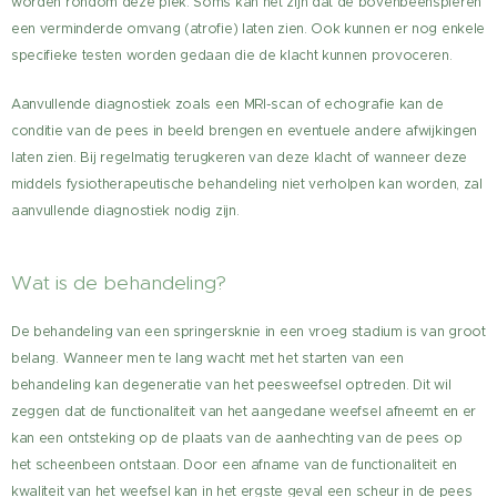
worden rondom deze plek. Soms kan het zijn dat de bovenbeenspieren
een verminderde omvang (atrofie) laten zien. Ook kunnen er nog enkele
specifieke testen worden gedaan die de klacht kunnen provoceren.
Aanvullende diagnostiek zoals een MRI-scan of echografie kan de
conditie van de pees in beeld brengen en eventuele andere afwijkingen
laten zien. Bij regelmatig terugkeren van deze klacht of wanneer deze
middels fysiotherapeutische behandeling niet verholpen kan worden, zal
aanvullende diagnostiek nodig zijn.
Wat is de behandeling?
De behandeling van een springersknie in een vroeg stadium is van groot
belang. Wanneer men te lang wacht met het starten van een
behandeling kan degeneratie van het peesweefsel optreden. Dit wil
zeggen dat de functionaliteit van het aangedane weefsel afneemt en er
kan een ontsteking op de plaats van de aanhechting van de pees op
het scheenbeen ontstaan. Door een afname van de functionaliteit en
kwaliteit van het weefsel kan in het ergste geval een scheur in de pees