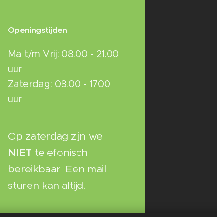
Openingstijden
Ma t/m Vrij: 08.00 - 21.00
uur
Zaterdag: 08.00 - 1700
uur
Op zaterdag zijn we
NIET
telefonisch
bereikbaar. Een mail
sturen kan altijd.