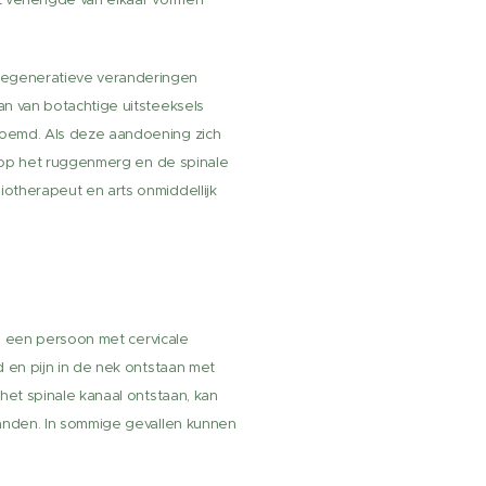
degeneratieve veranderingen
an van botachtige uitsteeksels
noemd. Als deze aandoening zich
k op het ruggenmerg en de spinale
otherapeut en arts onmiddellijk
al een persoon met cervicale
 en pijn in de nek ontstaan met
het spinale kanaal ontstaan, kan
handen. In sommige gevallen kunnen