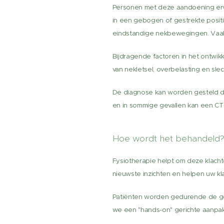
Personen met deze aandoening ervar
in een gebogen of gestrekte positi
eindstandige nekbewegingen. Vaak 
Bijdragende factoren in het ontwikke
van nekletsel, overbelasting en sle
De diagnose kan worden gesteld do
en in sommige gevallen kan een CT-s
Hoe wordt het behandeld
Fysiotherapie helpt om deze klachte
nieuwste inzichten en helpen uw kl
Patiënten worden gedurende de geh
we een "hands-on" gerichte aanpak 