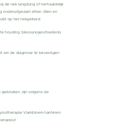
 de nek langdurig of herhaaldelijk
nderuitgezakt zitten, tillen en
uikt op het nekgebied.
echte houding, blessuregeschiedenis
kt om de diagnose te bevestigen
 gebruiken, zijn volgens de
Fysiotherapie Vlambloem hanteren
herapeut.