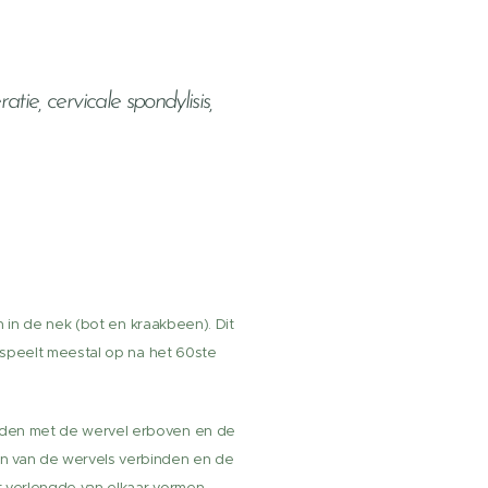
atie, cervicale spondylisis,
n in de nek (bot en kraakbeen). Dit
n speelt meestal op na het 60ste
onden met de wervel erboven en de
en van de wervels verbinden en de
t verlengde van elkaar vormen