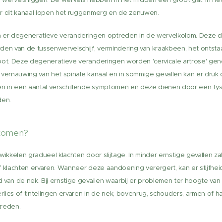
or dit kanaal lopen het ruggenmerg en de zenuwen.
er degeneratieve veranderingen optreden in de wervelkolom. Deze 
den van de tussenwervelschijf, vermindering van kraakbeen, het ontsta
 bot. Deze degeneratieve veranderingen worden 'cervicale artrose' ge
tot vernauwing van het spinale kanaal en in sommige gevallen kan er dru
en in een aantal verschillende symptomen en deze dienen door een fysi
den.
ptomen?
wikkelen gradueel klachten door slijtage. In minder ernstige gevallen z
f klachten ervaren. Wanneer deze aandoening verergert, kan er stijfheid
van de nek. Bij ernstige gevallen waarbij er problemen ter hoogte van 
lies of tintelingen ervaren in de nek, bovenrug, schouders, armen of 
treden.