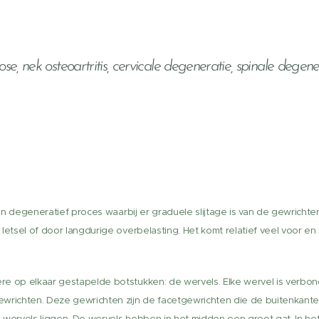
ose, nek osteoartritis, cervicale degeneratie, spinale degener
een degeneratief proces waarbij er graduele slijtage is van de gewrichte
letsel of door langdurige overbelasting. Het komt relatief veel voor e
re op elkaar gestapelde botstukken: de wervels. Elke wervel is verb
ewrichten. Deze gewrichten zijn de facetgewrichten die de buitenkant
 wervels liggen. De wervels hebben in het midden een groot gat. In he