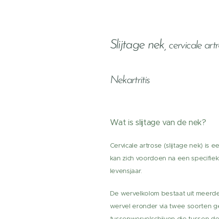
Slijtage nek,
cervicale artr
Nekartritis
Wat is slijtage van de nek?
Cervicale artrose (slijtage nek) is 
kan zich voordoen na een specifiek 
levensjaar.
De wervelkolom bestaat uit meerde
wervel eronder via twee soorten g
tussenwervelschijven die tussen de