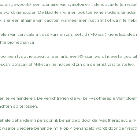
en gewoonlijk een toename van symptomen tijdens activiteiten waarbij
e wordt gehouden. De klachten kunnen ook toenemen tijdens langdurig o
is er een afname van klachten wanneer men rustig ligt of warmte gebr
len van cervicale artrose kunnen zijn: leeftijd (>40 jaar), genetica, sl
chte biomechanica.
or een fysiotherapeut of een arts. Een RX-scan wordt meestal gebrui
can, botscan of MRI-scan geïndiceerd zijn om de ernst vast te stellen.
?
n te verminderen. De verrichtingen die wij bij Fysiotherapie Vlambloem
achten op te lossen.
ele behandeling persoonlijk behandeld door de fysiotherapeut. Bij 
waarbij u iedere behandeling 1- op -1 behandeld wordt door de fysiot